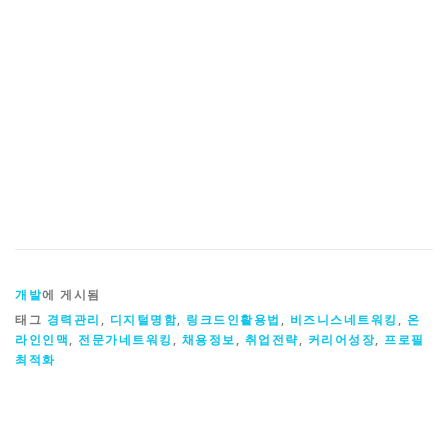
개발
에 게시됨
태그
경력관리
,
디지털명함
,
링크드인활용법
,
비즈니스네트워킹
,
온
라인인맥
,
전문가네트워킹
,
채용정보
,
취업전략
,
커리어성장
,
프로필
최적화